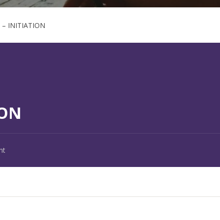
– INITIATION
ION
nt