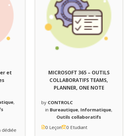
er et
MICROSOFT 365 – OUTILS
es
COLLABORATIFS TEAMS,
PLANNER, ONE NOTE
atique
,
by
CONTROLC
fs
in
Bureautique
,
Informatique
,
Outils collaboratifs
0 Leçon
0 Etudiant
n dédiée