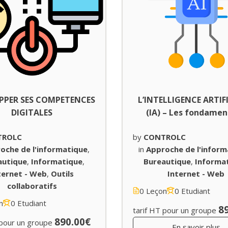
PPER SES COMPETENCES
L’INTELLIGENCE ARTIF
DIGITALES
(IA) – Les fondame
TROLC
by
CONTROLC
oche de l'informatique
,
in
Approche de l'inform
autique
,
Informatique
,
Bureautique
,
Informa
ternet - Web
,
Outils
Internet - Web
collaboratifs
0 Leçon
0 Etudiant
n
0 Etudiant
8
tarif HT pour un groupe
890.00€
 pour un groupe
En savoir plus