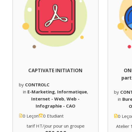
CAPTIVATE INITIATION
ONE
par
by
CONTROLC
in
E-Marketing
,
Informatique
,
by
CON
Internet - Web
,
Web -
in
Bur
Infographie - CAO
O
0 Leçon
0 Etudiant
0 Leço
tarif HT/jour pour un groupe
Atelier