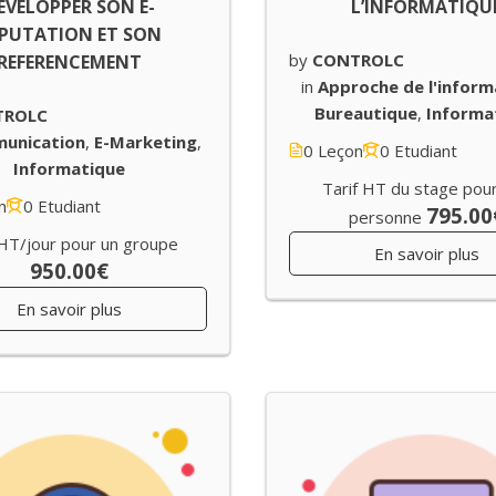
EVELOPPER SON E-
L’INFORMATIQU
PUTATION ET SON
by
CONTROLC
REFERENCEMENT
in
Approche de l'inform
Bureautique
,
Informa
TROLC
unication
,
E-Marketing
,
0 Leçon
0 Etudiant
Informatique
Tarif HT du stage pou
n
0 Etudiant
795.00
personne
 HT/jour pour un groupe
En savoir plus
950.00€
En savoir plus