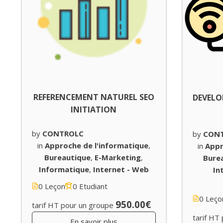
REFERENCEMENT NATUREL SEO
DEVELO
INITIATION
by
CONTROLC
by
CON
in
Approche de l'informatique
,
in
Appr
Bureautique
,
E-Marketing
,
Bure
Informatique
,
Internet - Web
In
0 Leçon
0 Etudiant
0 Leço
950.00€
tarif HT pour un groupe
tarif HT
En savoir plus