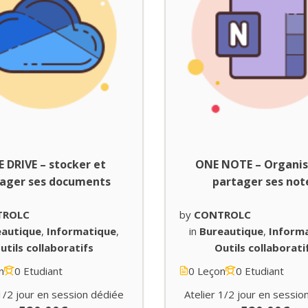
 DRIVE – stocker et
ONE NOTE – Organis
tager ses documents
partager ses not
TROLC
by
CONTROLC
eautique
,
Informatique
,
in
Bureautique
,
Inform
utils collaboratifs
Outils collaborati
n
0 Etudiant
0 Leçon
0 Etudiant
 1/2 jour en session dédiée
Atelier 1/2 jour en sessio