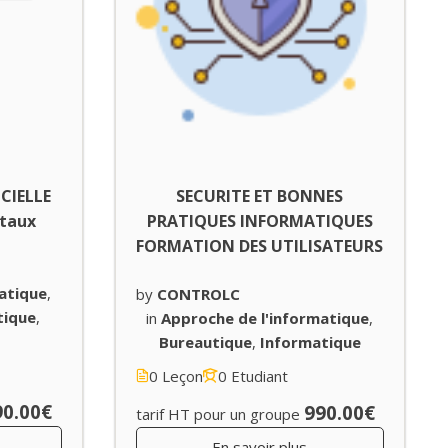
ICIELLE
SECURITE ET BONNES
ntaux
PRATIQUES INFORMATIQUES
FORMATION DES UTILISATEURS
atique
,
by
CONTROLC
tique
,
in
Approche de l'informatique
,
Bureautique
,
Informatique
0 Leçon
0 Etudiant
90.00€
990.00€
tarif HT pour un groupe
En savoir plus