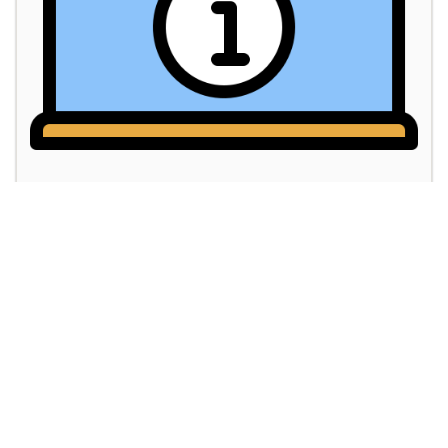
L’ACCUEIL DU PUBLIC
by
CONTROLC
in
Accueil - Communication
,
Communication
0 Leçon
0 Etudiant
1,090.00€
Tarif HT du stage pour une personne
En savoir plus