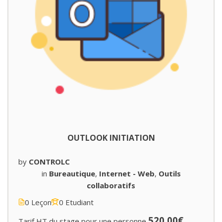
OUTLOOK INITIATION
by
CONTROLC
in
Bureautique
,
Internet - Web
,
Outils
collaboratifs
0 Leçon
0 Etudiant
520.00€
Tarif HT du stage pour une personne