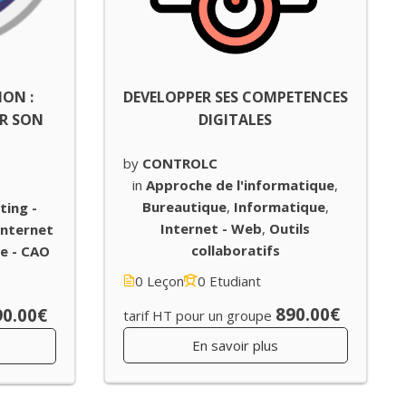
ION :
DEVELOPPER SES COMPETENCES
ER SON
DIGITALES
by
CONTROLC
in
Approche de l'informatique
,
Bureautique
,
Informatique
,
ting -
Internet - Web
,
Outils
Internet
collaboratifs
e - CAO
0 Leçon
0 Etudiant
890.00€
90.00€
tarif HT pour un groupe
En savoir plus