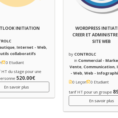
TLOOK INITIATION
WORDPRESS INITIAT
CREER ET ADMINISTR
TROLC
SITE WEB
autique
,
Internet - Web
,
utils collaboratifs
by
CONTROLC
in
Commercial - Marke
n
0 Etudiant
Vente
,
Communication
,
f HT du stage pour une
- Web
,
Web - Infographi
520.00€
personne
0 Leçon
0 Etudiant
En savoir plus
8
tarif HT pour un groupe
En savoir plus