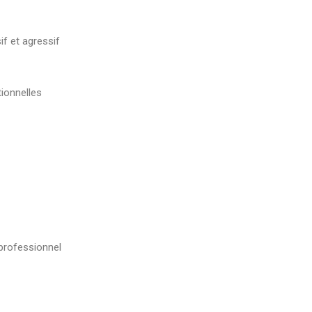
f et agressif
tionnelles
 professionnel