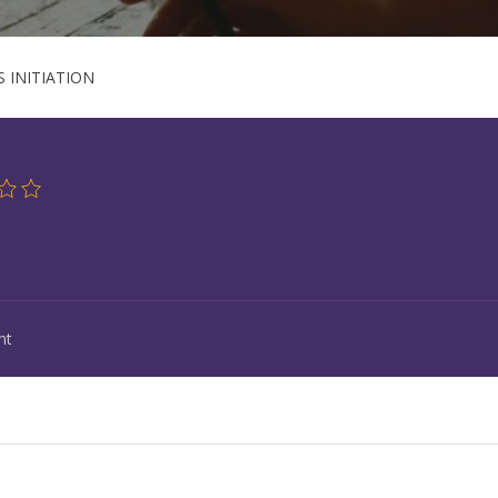
S INITIATION
nt