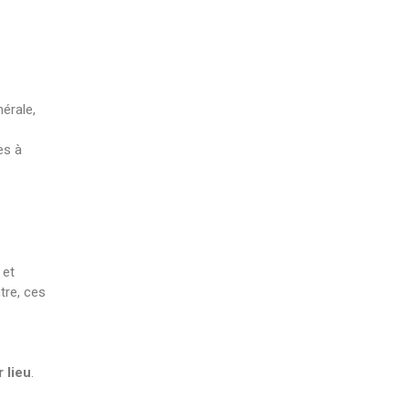
érale,
es à
 et
tre, ces
 lieu
.