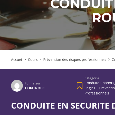
CONDUIT
RO
Accueil
Cours
Prévention des risques professionnels
C
Catégorie
Conduite Chariots,
Formateur
CONTROLC
Engins
|
Préventi
Professionnels
CONDUITE EN SECURITE 