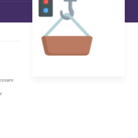
essaire
ar