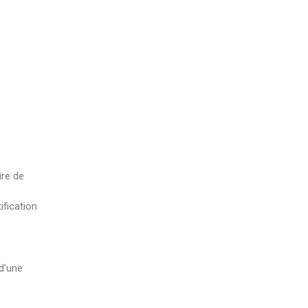
ire de
ification
 d’une