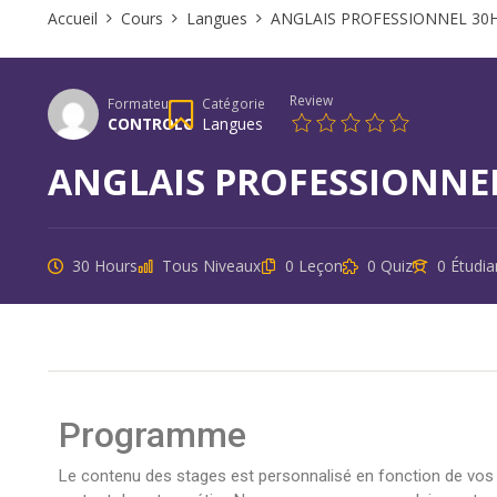
Accueil
Cours
Langues
ANGLAIS PROFESSIONNEL 30
Review
Formateur
Catégorie
CONTROLC
Langues
ANGLAIS PROFESSIONNE
30 Hours
Tous Niveaux
0 Leçon
0 Quiz
0 Étudia
Programme
Le contenu des stages est personnalisé en fonction de vos b