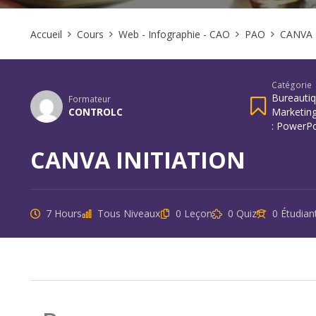
Accueil
Cours
Web - Infographie - CAO
PAO
CANVA 
Catégorie
Bureauti
Formateur
CONTROLC
Marketin
: PowerPo
CANVA INITIATION
7 Hours
Tous Niveaux
0 Leçon
0 Quiz
0 Étudian