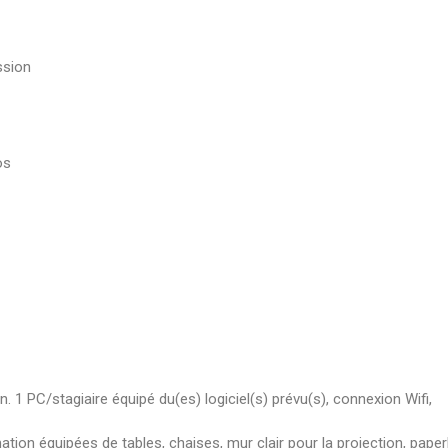
ssion
os
 1 PC/stagiaire équipé du(es) logiciel(s) prévu(s), connexion Wifi,
ation équipées de tables, chaises, mur clair pour la projection, pape