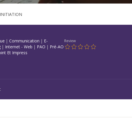
INITIATION
que
|
Communication
|
E-
Review
g
|
Internet - Web
|
PAO
|
Pré-AO
int Et Impress
t